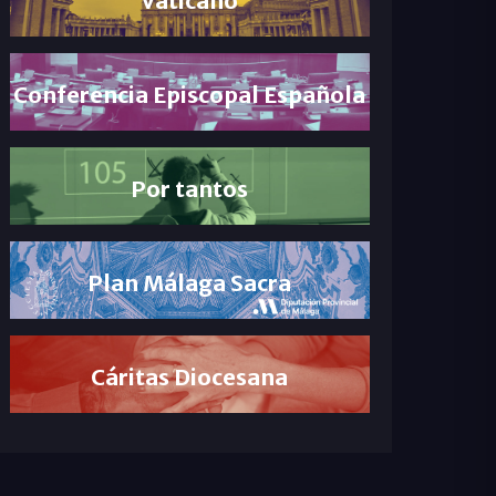
Conferencia Episcopal Española
Por tantos
Plan Málaga Sacra
Cáritas Diocesana