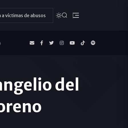
 a víctimas de abusos
a
ngelio del
oreno