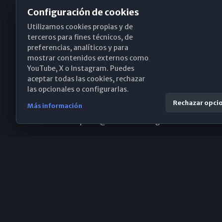
Configuración de cookies
Utilizamos cookies propias y de
Obispado de Málaga
terceros para fines técnicos, de
preferencias, analíticos y para
mostrar contenidos externos como
YouTube, X o Instagram. Puedes
Santa María, 18-20. 29015 Málaga
aceptar todas las cookies, rechazar
las opcionales o configurarlas.
(+34) 952 224 386
Rechazar opci
Más información
obispado@diocesismalaga.es