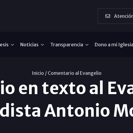
Atención
esis
Noticias
Transparencia
Dono a mi Iglesi
Inicio /
Comentario al Evangelio
o en texto al Eva
odista Antonio M