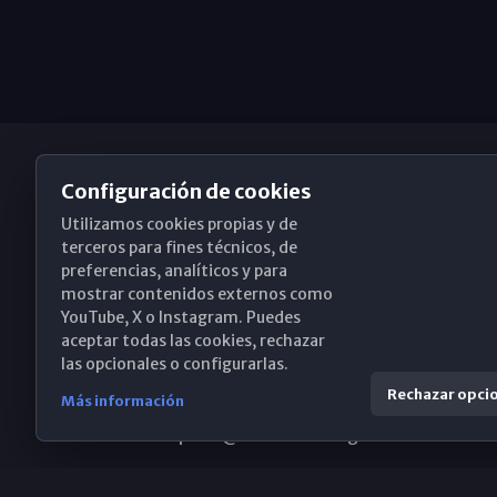
Configuración de cookies
Utilizamos cookies propias y de
Obispado de Málaga
terceros para fines técnicos, de
preferencias, analíticos y para
mostrar contenidos externos como
YouTube, X o Instagram. Puedes
Santa María, 18-20. 29015 Málaga
aceptar todas las cookies, rechazar
las opcionales o configurarlas.
(+34) 952 224 386
Rechazar opci
Más información
obispado@diocesismalaga.es