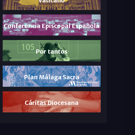
Conferencia Episcopal Española
Por tantos
Plan Málaga Sacra
Cáritas Diocesana