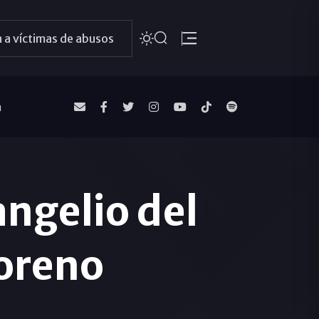
 a víctimas de abusos
a
ngelio del
oreno