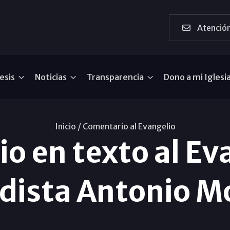
Atención
esis
Noticias
Transparencia
Dono a mi Iglesi
Inicio /
Comentario al Evangelio
o en texto al Eva
odista Antonio M