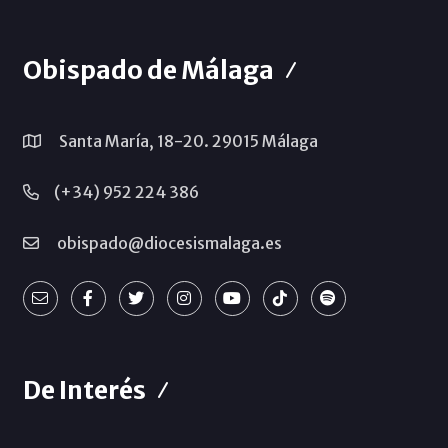
Obispado de Málaga
Santa María, 18-20. 29015 Málaga
(+34) 952 224 386
obispado@diocesismalaga.es
De Interés