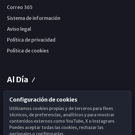
Correo 365
Sistema de información
Aviso legal
Política de privacidad
Política de cookies
Al Día
Configuración de cookies
Horarios de Misa
Utilizamos cookies propias y de terceros para fines
Hemeroteca
técnicos, de preferencias, analíticos y para mostrar
contenidos externos como YouTube, X o Instagram.
WhatsApp
Puedes aceptar todas las cookies, rechazar las
opcionales o configurarlas.