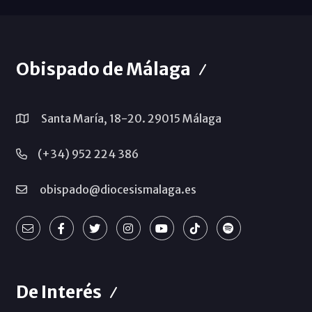
Obispado de Málaga
Santa María, 18-20. 29015 Málaga
(+34) 952 224 386
obispado@diocesismalaga.es
De Interés