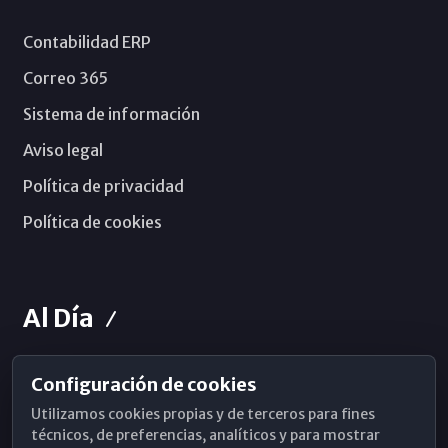
Contabilidad ERP
Correo 365
Sistema de información
Aviso legal
Política de privacidad
Política de cookies
Al Día
Configuración de cookies
Horarios de Misa
Utilizamos cookies propias y de terceros para fines
Hemeroteca
técnicos, de preferencias, analíticos y para mostrar