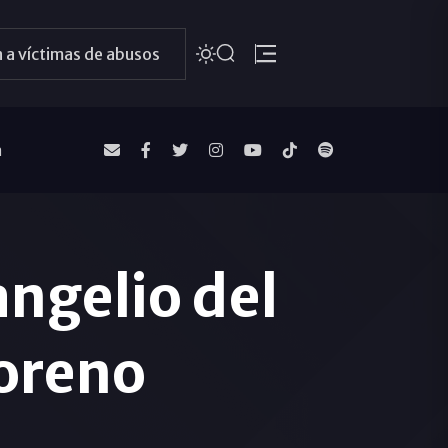
 a víctimas de abusos
a
ngelio del
oreno