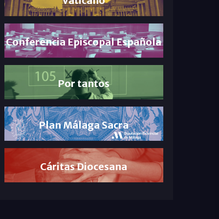
Conferencia Episcopal Española
Por tantos
Plan Málaga Sacra
Cáritas Diocesana