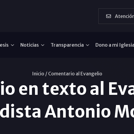
Atención
esis
Noticias
Transparencia
Dono a mi Iglesi
Inicio /
Comentario al Evangelio
o en texto al Eva
odista Antonio M