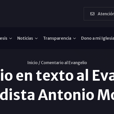
Atención
esis
Noticias
Transparencia
Dono a mi Iglesi
Inicio /
Comentario al Evangelio
o en texto al Eva
odista Antonio M