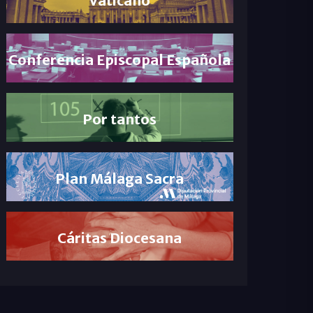
Conferencia Episcopal Española
Por tantos
Plan Málaga Sacra
Cáritas Diocesana