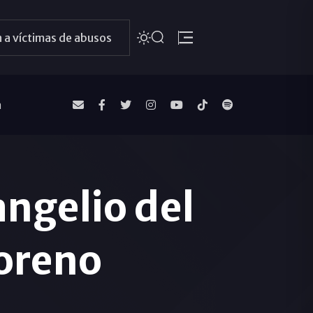
 a víctimas de abusos
a
ngelio del
oreno