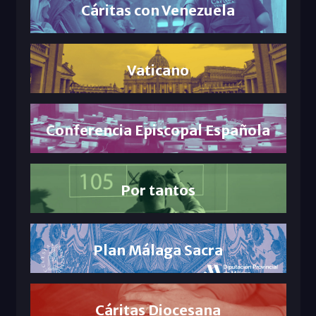
Cáritas con Venezuela
Vaticano
Conferencia Episcopal Española
Por tantos
Plan Málaga Sacra
Cáritas Diocesana