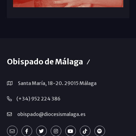
Obispado de Málaga
Santa María, 18-20. 29015 Málaga
(+34) 952 224 386
obispado@diocesismalaga.es