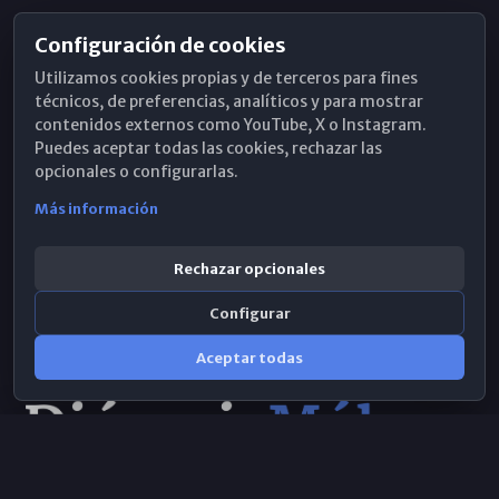
Configuración de cookies
Horarios de Misa
Utilizamos cookies propias y de terceros para fines
Hemeroteca
técnicos, de preferencias, analíticos y para mostrar
contenidos externos como YouTube, X o Instagram.
WhatsApp
Puedes aceptar todas las cookies, rechazar las
opcionales o configurarlas.
Más información
Rechazar opcionales
Configurar
Aceptar todas
Consulta IA
×