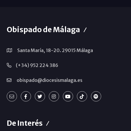
Obispado de Málaga
Santa María, 18-20. 29015 Málaga
(+34) 952 224 386
obispado@diocesismalaga.es
De Interés