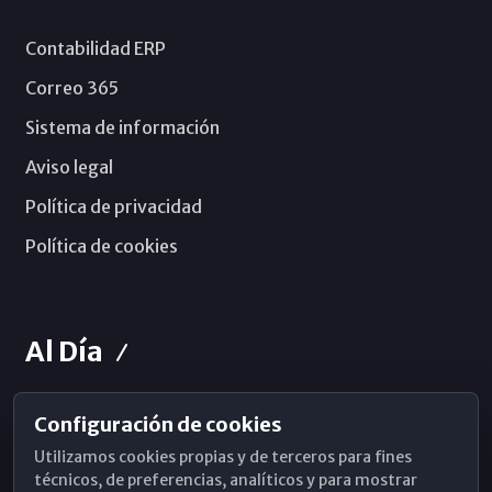
Contabilidad ERP
Correo 365
Sistema de información
Aviso legal
Política de privacidad
Política de cookies
Al Día
Configuración de cookies
Horarios de Misa
Utilizamos cookies propias y de terceros para fines
Hemeroteca
técnicos, de preferencias, analíticos y para mostrar