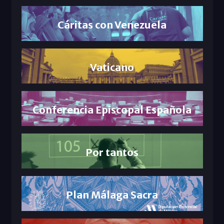
Cáritas con Venezuela
Vaticano
Conferencia Episcopal Española
Por tantos
Plan Málaga Sacra