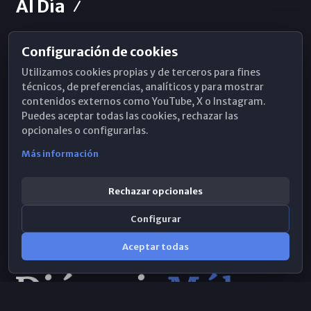
Al Día
Configuración de cookies
Horarios de Misa
Utilizamos cookies propias y de terceros para fines
Hemeroteca
técnicos, de preferencias, analíticos y para mostrar
contenidos externos como YouTube, X o Instagram.
WhatsApp
Puedes aceptar todas las cookies, rechazar las
opcionales o configurarlas.
Más información
Rechazar opcionales
Configurar
Aceptar todas
Consulta IA
×