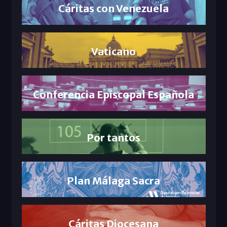
Cáritas con Venezuela
Vaticano
Conferencia Episcopal Española
Por tantos
Plan Málaga Sacra
Cáritas Diocesana