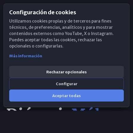
Configuración de cookies
Horarios de Misa
Utilizamos cookies propias y de terceros para fines
Hemeroteca
técnicos, de preferencias, analíticos y para mostrar
contenidos externos como YouTube, X o Instagram.
WhatsApp
Puedes aceptar todas las cookies, rechazar las
opcionales o configurarlas.
Más información
Rechazar opcionales
Configurar
Aceptar todas
Consulta IA
×