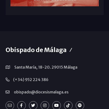
Obispado de Málaga
Santa María, 18-20. 29015 Málaga
(+34) 952 224 386
obispado@diocesismalaga.es