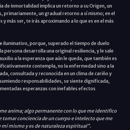
ia de inmortalidad implica un retorno a su Origen, un
s, primariamente, un gradual retorno a sí mismo; en el
s y más ser, te irás aproximando a lo que es en el más
 iluminativo, porque, superado el tiempo de duelo
 persona desarrolla una original resiliencia, y le sale
auxilio a la esperanza que aún le queda, que también es
nificativamente contempla, no la enfermedad sino a la
ada, consultada y reconocida en un clima de cariño y
asumiendo responsabilidades, se siente dignificada,
gumentadas esperanzas con inefables efectos
y me anima; algo permanente con lo que me identifico
ce tomar conciencia de un cuerpo e intelecto que me
 mí mismo y es de naturaleza espiritual”.