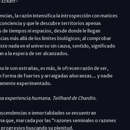
o Eckart-
cias, la razón intensifica la introspección con matices
conciencia y que le descubre territorios apenas
s de tiempos ni espacios, desde donde le llegan
as más allá de los limites biológicos; al comprobar
e nada en el universo sin causa, sentido, significado
an a la espera de ser alcanzados.
o le son extrañas, es más, le ofrecen razón de ser,
 en forma de fuertes y arraigadas añoranzas… y nadie
viamente experimentado.
una experiencia humana. Teilhard de Chardin.
rascendencias e inmortalidades se encuentran
na que, marcada por las “razones seminales o razones
 progresivo buscando su plenitud.