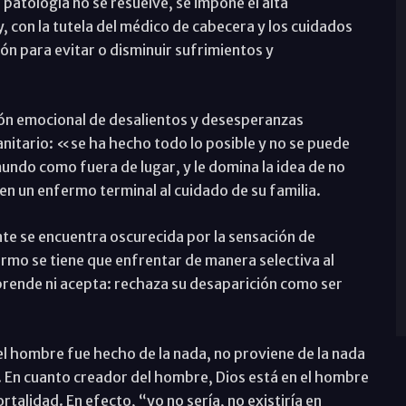
 patología no se resuelve, se impone el alta
y, con la tutela del médico de cabecera y los cuidados
ón para evitar o disminuir sufrimientos y
ión emocional de desalientos y desesperanzas
anitario: «se ha hecho todo lo posible y no se puede
ndo como fuera de lugar, y le domina la idea de no
n un enfermo terminal al cuidado de su familia.
nte se encuentra oscurecida por la sensación de
rmo se tiene que enfrentar de manera selectiva al
mprende ni acepta: rechaza su desaparición como ser
l hombre fue hecho de la nada, no proviene de la nada
S. En cuanto creador del hombre, Dios está en el hombre
ortalidad. En efecto, “yo no sería, no existiría en