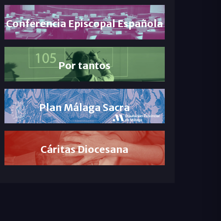
Conferencia Episcopal Española
Por tantos
Plan Málaga Sacra
Cáritas Diocesana