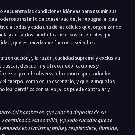
no encuentra las condiciones idóneas para asumir sus
oderoso instinto de conservación, le repugna la idea
ivo a todas y cada una de las células que, organizando
la y activa los ilimitados recursos cerebrales que
idad, que es para la que fueron diseñados.
tra en acción, y la razón, cualidad suprema y exclusiva
 buscar, descubrir y ofrecer explicaciones y
ación se sorprende observando como espectador los
y el cuerpo, como en un escenario, y que, aunque los
o los identifica con su yo, y los puede controlar y
 parte del hombre en que Dios ha depositado su
o y germinado esa semilla, y puede suceder que se
i anulada en sí misma; brilla y resplandece, ilumina,