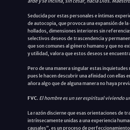
arde y se inclina, sin cesar, hacia Dios. Maestr
Seducida por estas personales e íntimas experien
de autocopia, que provoca una expansión de la 
hollados, dimensiones interiores sin referencia
selectivos deseos de trascendencia y permanenci
que son comunes al género humano y que no exist
y utilidad, valora que estos deseos se encuentr
Pero de una manera singular estas inquietudes n
pues le hacen descubrir una afinidad con ellas
añora algo que de alguna manera no haya pre
FVC.
El hombre es un ser espiritual viviendo 
La razón discierne que esas orientaciones de t
intrínsecamente unidas a una experiencia huma
causales”, es un proceso de perfeccionamiento