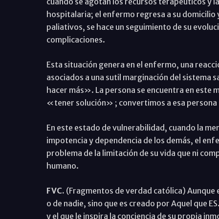
cuando se agotan los recursos terapéuticos y la
hospitalaria; el enfermo regresa a su domicilio 
paliativos, se hace un seguimiento de su evoluci
complicaciones.
Esta situación genera en el enfermo, una reacc
asociados a una sutil marginación del sistema s
hacer más». La persona se encuentra en este mu
«tener solución» ; convertimos a esa persona e
En este estado de vulnerabilidad, cuando la me
impotencia y dependencia de los demás, el enfe
problema de la limitación de su vida que ni co
humano.
FVC.
(Fragmentos de verdad católica) Aunque e
o de nadie, sino que es creado por Aquel que E
y el que le inspira la conciencia de su propia inm