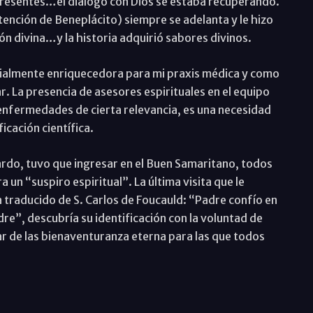
presentes…el diálogo con Dios se estaba recuperando.
ención de Beneplácito) siempre se adelanta y le hizo
ión divina…y la historia adquirió sabores divinos.
ialmente enriquecedora para mi praxis médica y como
. La presencia de asesores espirituales en el equipo
 enfermedades de cierta relevancia, es una necesidad
icación científica.
ardo, tuvo que ingresar en el Buen Samaritano, todos
un “suspiro espiritual”. La última visita que le
 traducido de S. Carlos de Foucauld: “Padre confío en
adre”, descubría su identificación con la voluntad de
r de las bienaventuranza eterna para las que todos