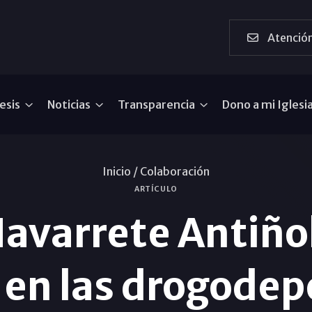
Atención
esis
Noticias
Transparencia
Dono a mi Iglesi
Inicio /
Colaboración
ARTÍCULO
avarrete Antiño
l en las drogode