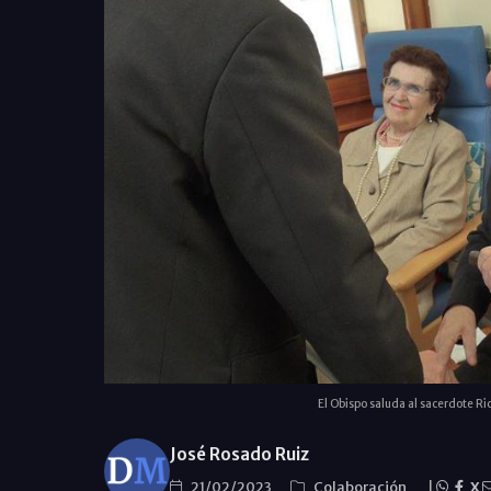
El Obispo saluda al sacerdote Ri
José Rosado Ruiz
21/02/2023
Colaboración
|
X