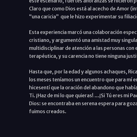
este escenario, fuertes añoranzas se hicieron 
Claro que como Dios está al acecho de Amor (int
“una caricia” que le hizo experimentar su filiac
Esta experiencia marcó una colaboración espec
cristiano, y argumentó una amistad muy singular
multidisciplinar de atención a las personas con
terapéutica, y su carencia no tiene ninguna justif
Hasta que, por la edad y algunos achaques, Ric
los meses teníamos un encuentro que para mí era 
hicesentí que la oración del abandono que había
Ti. ¡Haz de mi lo que quieras! …¡Si Tú eres mi P
Dios: se encontraba en serena espera para goza
fuimos creados.