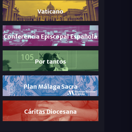
Vaticano
Conferencia Episcopal Española
Por tantos
Plan Málaga Sacra
Cáritas Diocesana