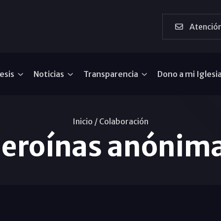
Atención
esis
Noticias
Transparencia
Dono a mi Iglesi
Inicio /
Colaboración
eroínas anónim