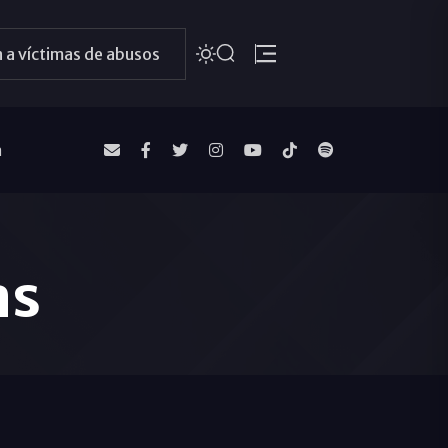
 a víctimas de abusos
a
as