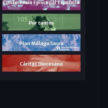
Conferencia Episcopal Española
Por tantos
Plan Málaga Sacra
Cáritas Diocesana