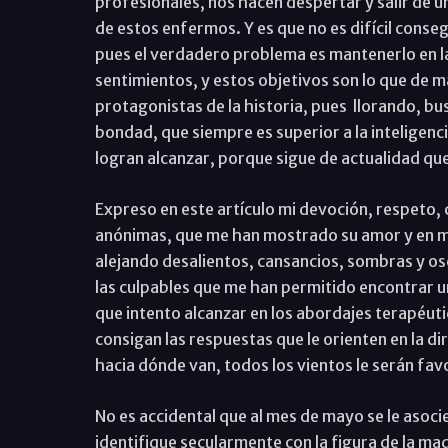
profesionales, nos hacen despertar y salir de u
de estos enfermos. Y es que no es difícil conse
pues el verdadero problema es mantenerlo en l
sentimientos, y estos objetivos son lo que de 
protagonistas de la historia, pues llorando, bu
bondad, que siempre es superior a la inteligenc
logran alcanzar, porque sigue de actualidad que 
Expreso en este artículo mi devoción, respeto,
anónimas, que me han mostrado su amor y en mú
alejando desalientos, cansancios, sombras y os
las culpables que me han permitido encontrar un 
que intento alcanzar en los abordajes terapéuti
consigan las respuestas que le orienten en la di
hacia dónde van, todos los vientos le serán fav
No es accidental que al mes de mayo se le asocie 
identifique secularmente con la figura de la mad