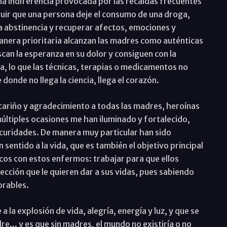
na indiferencia provocada por las recaídas frecuentes
guir que una persona deje el consumo de una droga,
a abstinencia y recuperar afectos, emociones y
manera prioritaria alcanzan las madres como auténticas
scan la esperanza en su dolor y consiguen con la
ia, lo que las técnicas, terapias o medicamentos no
donde no llega la ciencia, llega el corazón.
 cariño y agradecimiento a todas las madres, heroínas
ltiples ocasiones me han iluminado y fortalecido,
curidades. De manera muy particular han sido
sentido a la vida, que es también el objetivo principal
cos con estos enfermos: trabajar para que ellos
rección que le quieren dar a sus vidas, pues sabiendo
orables.
a la explosión de vida, alegría, energía y luz, y que se
re... y es que sin madres, el mundo no existiría o no