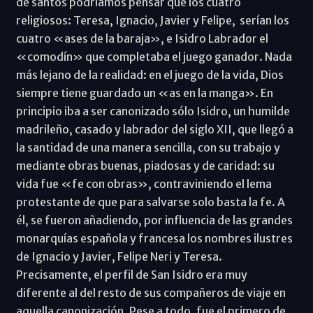
de santos podríamos pensar que los cuatro
religiosos: Teresa, Ignacio, Javier y Felipe, serían los
cuatro «ases de la baraja», e Isidro Labrador el
«comodín» que completaba el juego ganador. Nada
más lejano de la realidad: en el juego de la vida, Dios
siempre tiene guardado un «as en la manga». En
principio iba a ser canonizado sólo Isidro, un humilde
madrileño, casado y labrador del siglo XII, que llegó a
la santidad de una manera sencilla, con su trabajo y
mediante obras buenas, piadosas y de caridad: su
vida fue «fe con obras», contraviniendo el lema
protestante de que para salvarse solo basta la fe. A
él, se fueron añadiendo, por influencia de las grandes
monarquías española y francesa los nombres ilustres
de Ignacio y Javier, Felipe Neri y Teresa.
Precisamente, el perfil de San Isidro era muy
diferente al del resto de sus compañeros de viaje en
aquella canonización. Pese a todo, fue el primero de