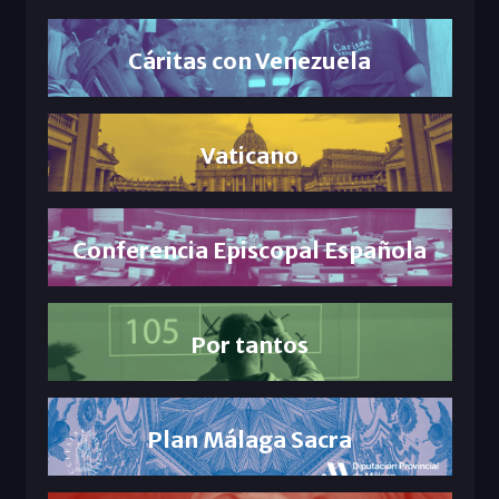
Cáritas con Venezuela
Vaticano
Conferencia Episcopal Española
Por tantos
Plan Málaga Sacra