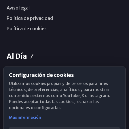
Aviso legal
Política de privacidad
Política de cookies
Al Día
Configuración de cookies
Horarios de Misa
Utilizamos cookies propias y de terceros para fines
Hemeroteca
técnicos, de preferencias, analíticos y para mostrar
contenidos externos como YouTube, X o Instagram.
WhatsApp
Puedes aceptar todas las cookies, rechazar las
opcionales o configurarlas.
Más información