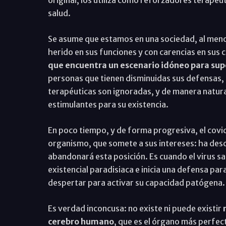
original, los utiliza como reforzadores terapé
salud.
Se asume que estamos en una sociedad, al meno
herido en sus funciones y con carencias en sus 
que encuentra un escenario idóneo para sup
personas que tienen disminuidas sus defensas,
terapéuticas son ignoradas, y de manera natural
estimulantes para su existencia.
En poco tiempo, y de forma progresiva, el covi
organismo, que somete a sus intereses: ha des
abandonará esta posición. Es cuando el virus sa
existencial paradisiaca e inicia una defensa pa
despertar para activar su capacidad patógena.
Es verdad inconcusa: no existe ni puede existir
cerebro humano
, que es el órgano más perfe