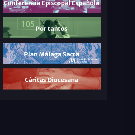
Conferencia Episcopal Española
Por tantos
Plan Málaga Sacra
Cáritas Diocesana