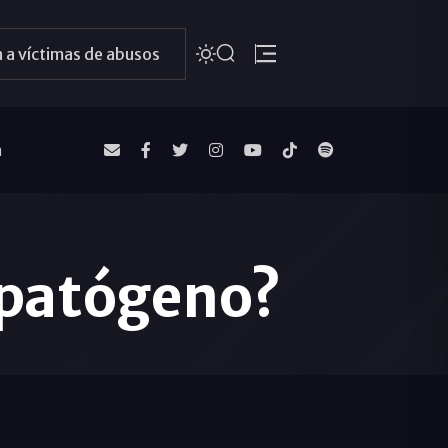
 a víctimas de abusos
a
 patógeno?