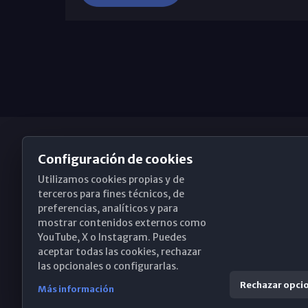
Configuración de cookies
Utilizamos cookies propias y de
Obispado de Málaga
terceros para fines técnicos, de
preferencias, analíticos y para
mostrar contenidos externos como
YouTube, X o Instagram. Puedes
Santa María, 18-20. 29015 Málaga
aceptar todas las cookies, rechazar
las opcionales o configurarlas.
(+34) 952 224 386
Rechazar opci
Más información