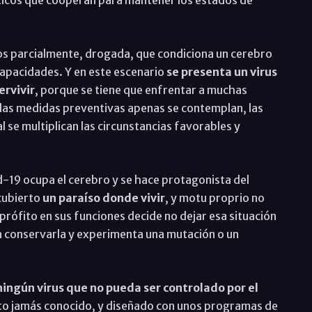
uticos que cooperan para mantener los estados de
s parcialmente, drogada, que condiciona un cerebro
capacidades. Y en este escenario
se presenta un virus
ervivir
, porque se tiene que enfrentar a muchas
 las medidas preventivas apenas se contemplan, las
 se multiplican las circunstancias favorables y
d-19 ocupa el cerebro y se hace protagonista del
cubierto
un paraíso donde vivir
, y motu proprio no
prófito en sus funciones decide no dejar esa situación
ra conservarla y experimenta una mutación o un
ningún virus que no pueda ser controlado por el
cto jamás conocido, y diseñado con unos programas de