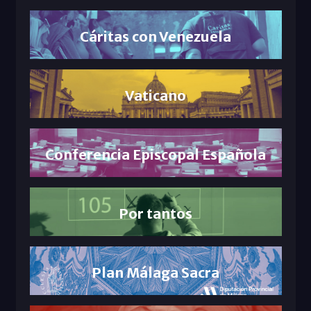
Cáritas con Venezuela
Vaticano
Conferencia Episcopal Española
Por tantos
Plan Málaga Sacra