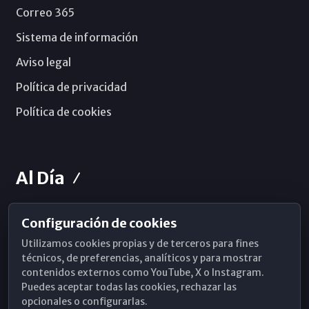
Correo 365
Sistema de información
Aviso legal
Política de privacidad
Política de cookies
Al Día
Configuración de cookies
Horarios de Misa
Utilizamos cookies propias y de terceros para fines
Hemeroteca
técnicos, de preferencias, analíticos y para mostrar
contenidos externos como YouTube, X o Instagram.
WhatsApp
Puedes aceptar todas las cookies, rechazar las
opcionales o configurarlas.