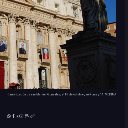
Canonización de san Manuel González, el 16 de octubre, en Roma // A. MEDINA
n
|
X