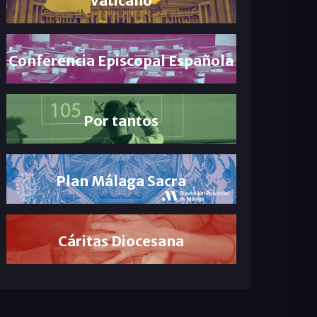
Conferencia Episcopal Española
Por tantos
Plan Málaga Sacra
Cáritas Diocesana