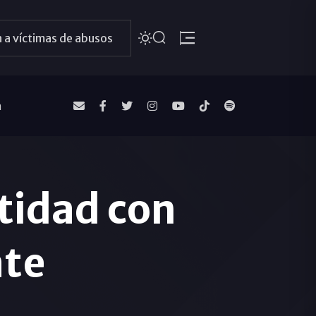
 a víctimas de abusos
a
tidad con
ate