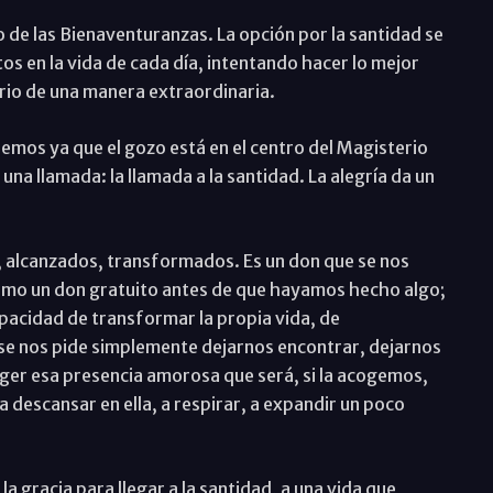
 de las Bienaventuranzas. La opción por la santidad se
 en la vida de cada día, intentando hacer lo mejor
ario de una manera extraordinaria.
emos ya que el gozo está en el centro del Magisterio
una llamada: la llamada a la santidad. La alegría da un
s, alcanzados, transformados. Es un don que se nos
como un don gratuito antes de que hayamos hecho algo;
apacidad de transformar la propia vida, de
 se nos pide simplemente dejarnos encontrar, dejarnos
oger esa presencia amorosa que será, si la acogemos,
a descansar en ella, a respirar, a expandir un poco
la gracia para llegar a la santidad, a una vida que