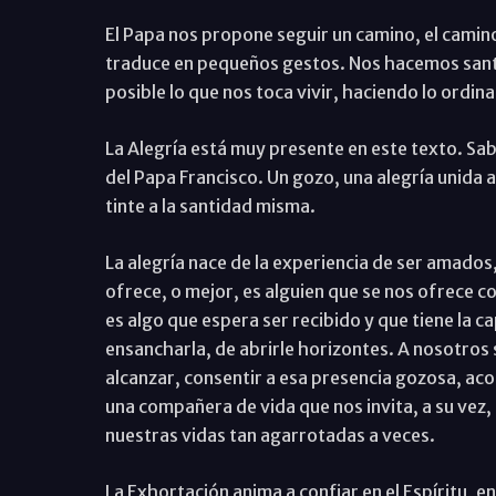
El Papa nos propone seguir un camino, el camino
traduce en pequeños gestos. Nos hacemos santos
posible lo que nos toca vivir, haciendo lo ordin
La Alegría está muy presente en este texto. Sab
del Papa Francisco. Un gozo, una alegría unida a 
tinte a la santidad misma.
La alegría nace de la experiencia de ser amado
ofrece, o mejor, es alguien que se nos ofrece 
es algo que espera ser recibido y que tiene la c
ensancharla, de abrirle horizontes. A nosotros
alcanzar, consentir a esa presencia gozosa, ac
una compañera de vida que nos invita, a su vez, 
nuestras vidas tan agarrotadas a veces.
La Exhortación anima a confiar en el Espíritu, en 