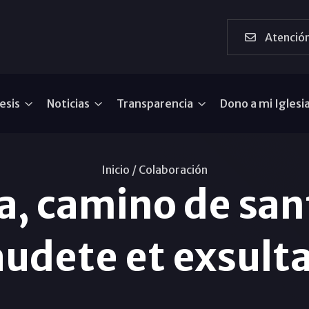
Atención
esis
Noticias
Transparencia
Dono a mi Iglesi
Inicio /
Colaboración
, camino de san
udete et exsult