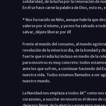
solidaridad, de la lucha por la renovación de n
En él se hace carne la palabra de Dios, esto es,
* Nos ha nacido un Niño, aunque habría que deci
valerse por sí mismo, y ya nos ha salvado a tod
salvar, déjate liberar por él!
Frente al mundo del consumo, al mundo egoísta y 
revolución de la misericordia, de la bondad y de 
fuerte que irradia luz incluso en medio de la ce
para nosotros es muy concreto: todos estamos 
ante los que sufren, a continuar haciendo del Ev
nuestra vida. Todos estamos llamados a ser ag
nuestro mundo.
La Navidad nos emplaza a todos â€“ como nos r
corazones, a suscitar en nosotros el deseo de co
dejarnos llenar de la alegría y esperanza que se