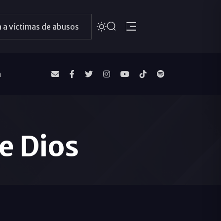
 a víctimas de abusos
a
e Dios