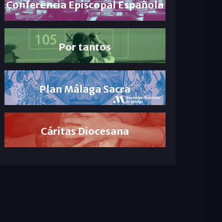
Conferencia Episcopal Española
Por tantos
Plan Málaga Sacra
Cáritas Diocesana