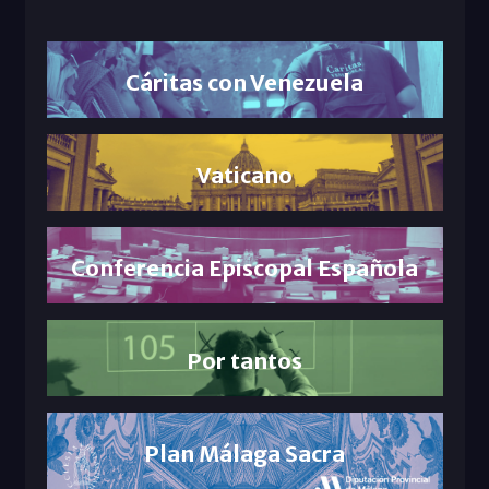
Cáritas con Venezuela
Vaticano
Conferencia Episcopal Española
Por tantos
Plan Málaga Sacra