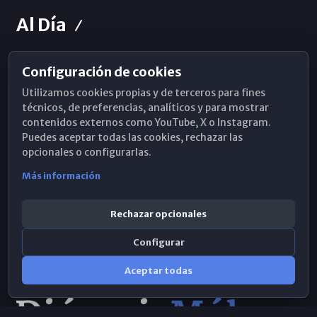
Al Día
Configuración de cookies
Horarios de Misa
Utilizamos cookies propias y de terceros para fines
Hemeroteca
técnicos, de preferencias, analíticos y para mostrar
contenidos externos como YouTube, X o Instagram.
WhatsApp
Puedes aceptar todas las cookies, rechazar las
opcionales o configurarlas.
Más información
Rechazar opcionales
Configurar
Aceptar todas