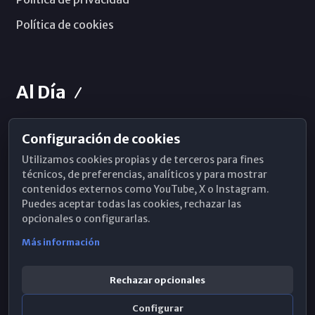
Política de cookies
Al Día
Configuración de cookies
Horarios de Misa
Utilizamos cookies propias y de terceros para fines
Hemeroteca
técnicos, de preferencias, analíticos y para mostrar
contenidos externos como YouTube, X o Instagram.
WhatsApp
Puedes aceptar todas las cookies, rechazar las
opcionales o configurarlas.
Más información
Rechazar opcionales
Configurar