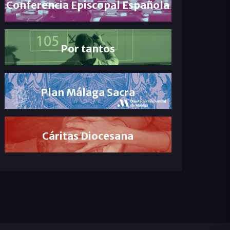
Conferencia Episcopal Española
Por tantos
Plan Málaga Sacra
Cáritas Diocesana