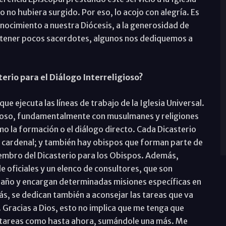
 hubiera surgido. Por eso, lo acojo con alegría. Es
ocimiento a nuestra Diócesis, a la generosidad de
 tener pocos sacerdotes, algunos nos dediquemos a
terio para el Diálogo Interreligioso?
ue ejecuta las líneas de trabajo de la Iglesia Universal.
igioso, fundamentalmente con musulmanes y religiones
o la formación o el diálogo directo. Cada Dicasterio
un cardenal; y también hay obispos que forman parte de
embro del Dicasterio para los Obispos. Además,
 oficiales y un elenco de consultores, que son
l año y encargan determinadas misiones específicas en
s, se dedican también a aconsejar las tareas que va
. Gracias a Dios, esto no implica que me tenga que
s tareas como hasta ahora, sumándole una más. Me