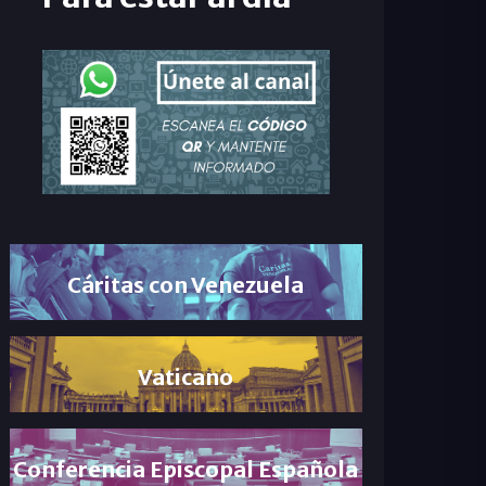
Cáritas con Venezuela
Vaticano
Conferencia Episcopal Española