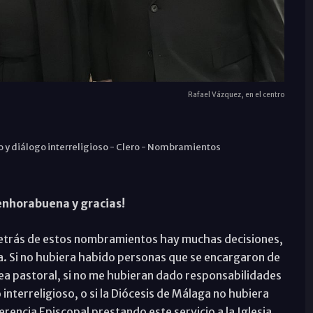
Rafael Vázquez, en el centro
y diálogo interreligioso
-
Clero
-
Nombramientos
¡enhorabuena y gracias!
detrás de estos nombramientos hay muchas decisiones,
a. Si no hubiera habido personas que se encargaron de
ea pastoral, si no me hubieran dado responsabilidades
interreligioso, o si la Diócesis de Málaga no hubiera
rencia Episcopal prestando este servicio a la Iglesia