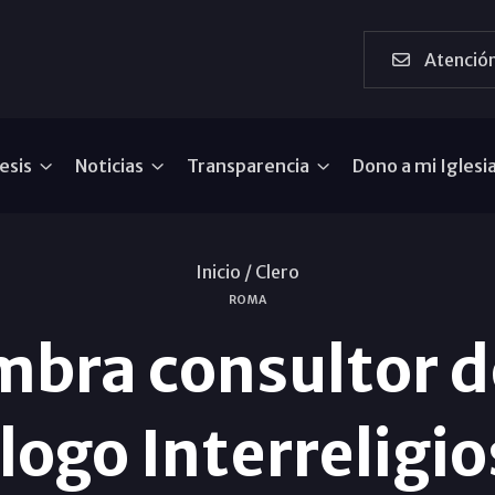
Atención
esis
Noticias
Transparencia
Dono a mi Iglesi
Inicio /
Clero
ROMA
bra consultor d
álogo Interreligio