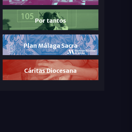
Por tantos
Plan Málaga Sacra
Cáritas Diocesana