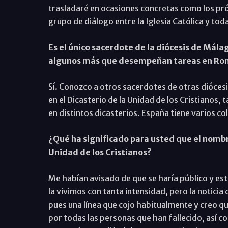
trasladaré en ocasiones concretas como los próx
grupo de diálogo entre la Iglesia Católica y toda
Es el único sacerdote de la diócesis de Mál
algunos más que desempeñan tareas en Roma
Sí. Conozco a otros sacerdotes de otras dióce
en el Dicasterio de la Unidad de los Cristianos, 
en distintos dicasterios. España tiene varios c
¿Qué ha significado para usted que el nomb
Unidad de los Cristianos?
Me habían avisado de que se haría público y es
la vivimos con tanta intensidad, pero la notici
pues una línea que cojo habitualmente y creo qu
por todas las personas que han fallecido, así c