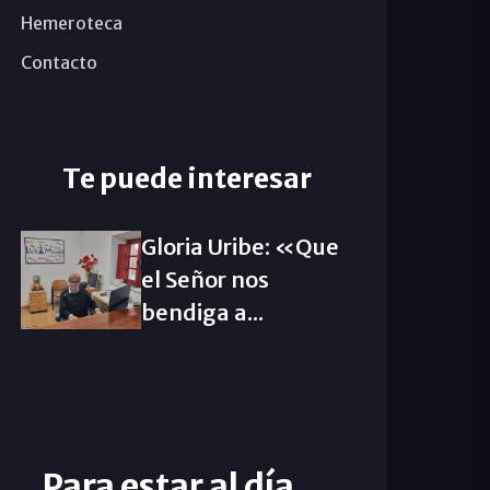
Hemeroteca
Contacto
Te puede interesar
Gloria Uribe: «Que
el Señor nos
bendiga a...
Para estar al día