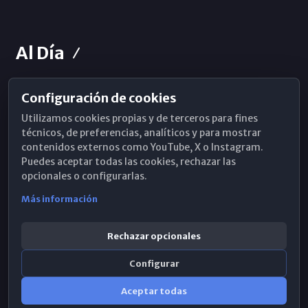
Al Día
Configuración de cookies
Horarios de Misa
Utilizamos cookies propias y de terceros para fines
Hemeroteca
técnicos, de preferencias, analíticos y para mostrar
contenidos externos como YouTube, X o Instagram.
WhatsApp
Puedes aceptar todas las cookies, rechazar las
opcionales o configurarlas.
Más información
Rechazar opcionales
Configurar
Aceptar todas