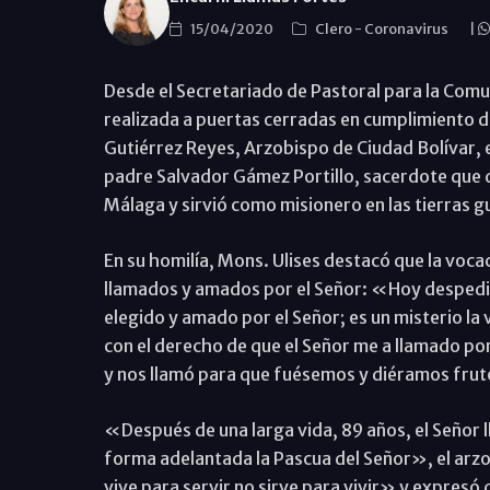
15/04/2020
Clero
-
Coronavirus
|
Desde el Secretariado de Pastoral para la Comu
realizada a puertas cerradas en cumplimiento d
Gutiérrez Reyes, Arzobispo de Ciudad Bolívar, el
padre Salvador Gámez Portillo, sacerdote que du
Málaga y sirvió como misionero en las tierras
En su homilía, Mons. Ulises destacó que la voca
llamados y amados por el Señor: «Hoy despedi
elegido y amado por el Señor; es un misterio l
con el derecho de que el Señor me a llamado por
y nos llamó para que fuésemos y diéramos fru
«Después de una larga vida, 89 años, el Señor l
forma adelantada la Pascua del Señor», el arzo
vive para servir no sirve para vivir» y expresó