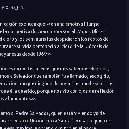
X
nicación explican que «en una emotiva liturgia
e la normativa de cuarentena social, Mons. Ulises
 clero y los seminaristas despidieron los restos del
rante su vida perteneció al clero de la Diócesis de
 guayanesas desde 1969».
ción es un misterio, en el que nos sabemos elegidos,
mos a Salvador que también fue llamado, escogido,
a vocación porque ninguno de nosotros puede sentirse
que él a querido, porque nos vio con ojos de reflexión
tos abundantes».
lamo al Padre Salvador, quien está viviendo ya de
bispo en su reflexión citó a Santa Teresa: «quien no
 que esa máxima la aprendió muy bien el padre