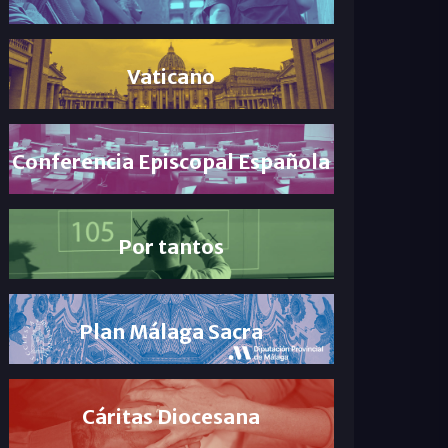
Vaticano
Conferencia Episcopal Española
Por tantos
Plan Málaga Sacra
Cáritas Diocesana