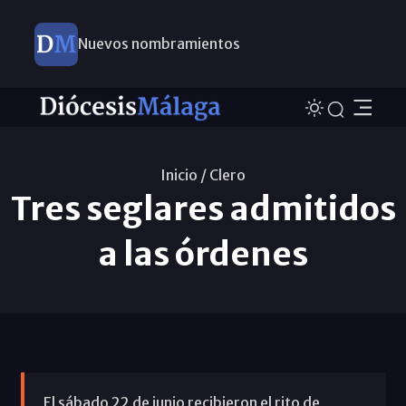
Nuevos nombramientos
Inicio /
Clero
Tres seglares admitidos
a las órdenes
El sábado 22 de junio recibieron el rito de