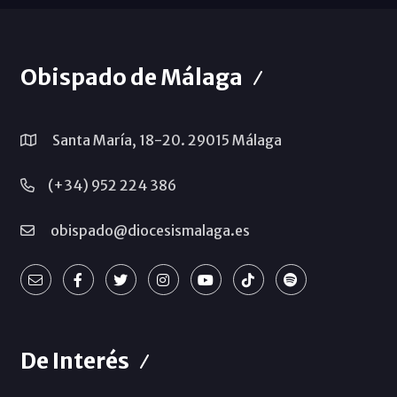
Obispado de Málaga
Santa María, 18-20. 29015 Málaga
(+34) 952 224 386
obispado@diocesismalaga.es
De Interés