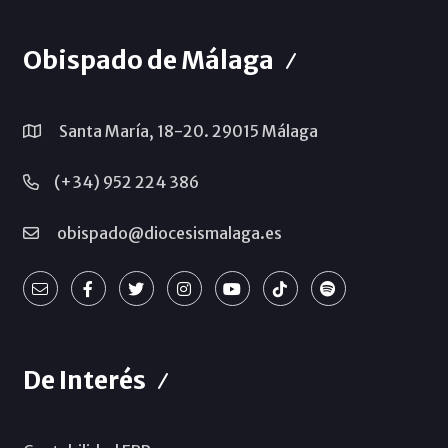
Obispado de Málaga
Santa María, 18-20. 29015 Málaga
(+34) 952 224 386
obispado@diocesismalaga.es
De Interés