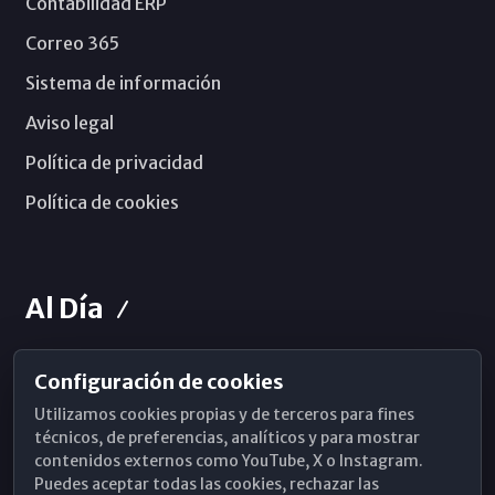
Contabilidad ERP
Correo 365
Sistema de información
Aviso legal
Política de privacidad
Política de cookies
Al Día
Configuración de cookies
Horarios de Misa
Utilizamos cookies propias y de terceros para fines
Hemeroteca
técnicos, de preferencias, analíticos y para mostrar
contenidos externos como YouTube, X o Instagram.
WhatsApp
Puedes aceptar todas las cookies, rechazar las