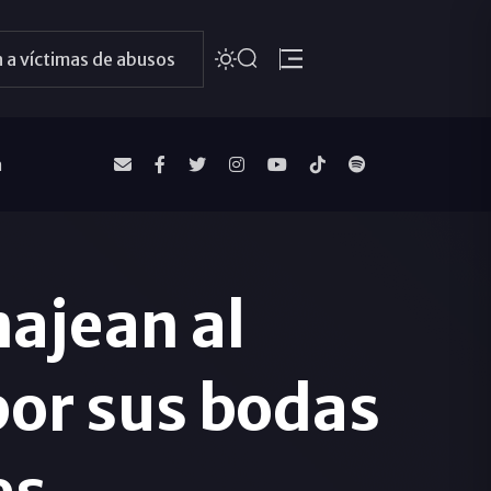
 a víctimas de abusos
a
ajean al
por sus bodas