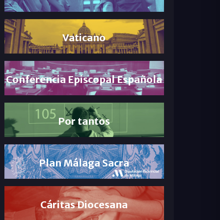
Vaticano
Conferencia Episcopal Española
Por tantos
Plan Málaga Sacra
Cáritas Diocesana