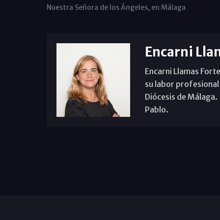
Nuestra Señora de los Ángeles, en Málaga
Encarni Lla
Encarni Llamas Forte
su labor profesional
Diócesis de Málaga. B
Pablo.