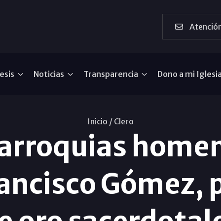
Atención
esis
Noticias
Transparencia
Dono a mi Iglesi
Inicio /
Clero
parroquias homen
ancisco Gómez, 