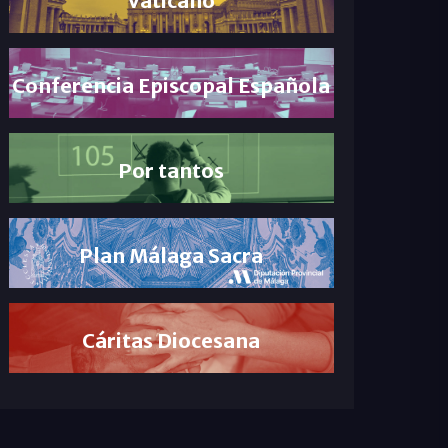
Conferencia Episcopal Española
Por tantos
Plan Málaga Sacra
Cáritas Diocesana