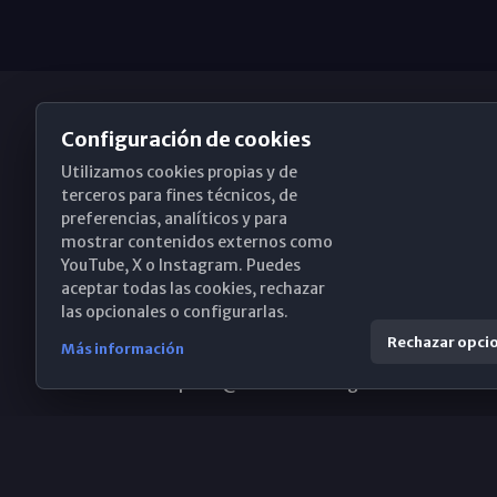
Configuración de cookies
Utilizamos cookies propias y de
Obispado de Málaga
terceros para fines técnicos, de
preferencias, analíticos y para
mostrar contenidos externos como
YouTube, X o Instagram. Puedes
Santa María, 18-20. 29015 Málaga
aceptar todas las cookies, rechazar
las opcionales o configurarlas.
(+34) 952 224 386
Rechazar opci
Más información
obispado@diocesismalaga.es