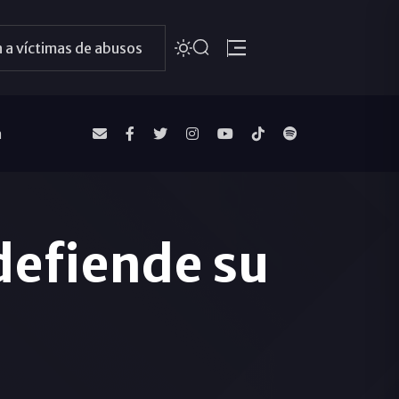
 a víctimas de abusos
a
defiende su