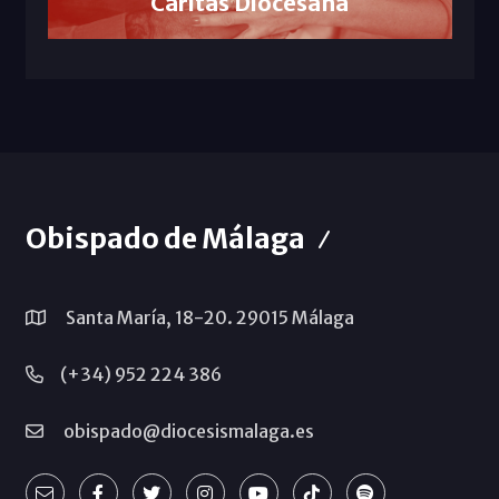
Cáritas Diocesana
Obispado de Málaga
Santa María, 18-20. 29015 Málaga
(+34) 952 224 386
obispado@diocesismalaga.es