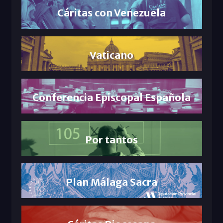
Cáritas con Venezuela
Vaticano
Conferencia Episcopal Española
Por tantos
Plan Málaga Sacra