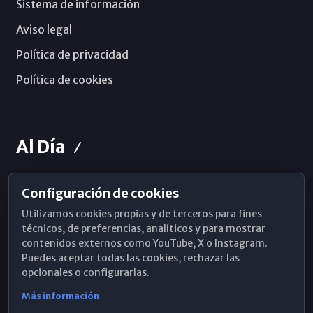
Sistema de información
Aviso legal
Política de privacidad
Política de cookies
Al Día
Configuración de cookies
Horarios de Misa
Utilizamos cookies propias y de terceros para fines
Hemeroteca
técnicos, de preferencias, analíticos y para mostrar
contenidos externos como YouTube, X o Instagram.
WhatsApp
Puedes aceptar todas las cookies, rechazar las
opcionales o configurarlas.
Más información