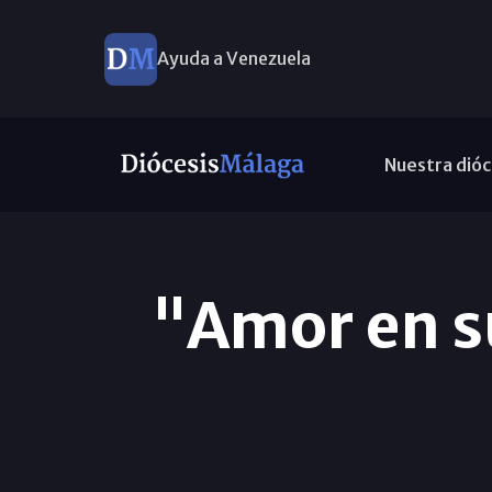
Ayuda a Venezuela
Nuestra dióc
"Amor en s