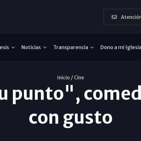
Atención
esis
Noticias
Transparencia
Dono a mi Iglesi
Inicio /
Cine
u punto", comed
con gusto