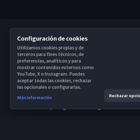
Configuración de cookies
Utilizamos cookies propias y de
Obispado de Málaga
terceros para fines técnicos, de
preferencias, analíticos y para
mostrar contenidos externos como
YouTube, X o Instagram. Puedes
Santa María, 18-20. 29015 Málaga
aceptar todas las cookies, rechazar
las opcionales o configurarlas.
(+34) 952 224 386
Rechazar opci
Más información
obispado@diocesismalaga.es