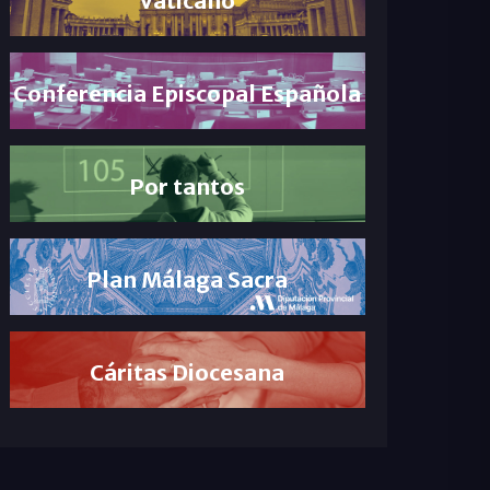
Conferencia Episcopal Española
Por tantos
Plan Málaga Sacra
Cáritas Diocesana