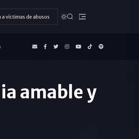
 a víctimas de abusos
a
ia amable y