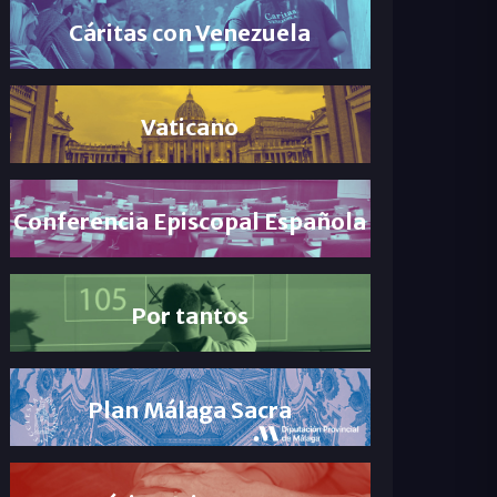
Cáritas con Venezuela
Vaticano
Conferencia Episcopal Española
Por tantos
Plan Málaga Sacra