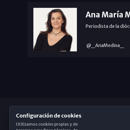
Ana María 
Periodista de la dió
@_AnaMedina_
Configuración de cookies
Utilizamos cookies propias y de
Obispado de Málaga