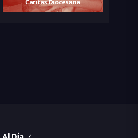
Cáritas Diocesana
Al Día