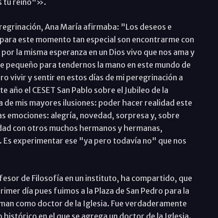
s tu reino"».
eregrinación, Ana María afirmaba: "Los deseos e
ar para este momento tan especial son encontrarme con
por la misma esperanza en un Dios vivo que nos ama y
ose pequeño para tendernos la mano en este mundo de
ro vivir y sentir en estos días de mi peregrinación a
e año el CESET San Pablo sobre el Jubileo de la
a de mis mayores ilusiones: poder hacer realidad este
as emociones: alegría, novedad, sorpresa y, sobre
idad con otros muchos hermanos y hermanas,
 Es experimentar ese "ya pero todavía no" que nos
sor de Filosofía en un instituto, ha compartido, que
primer día pues fuimos a la Plaza de San Pedro para la
an como doctor de la Iglesia. Fue verdaderamente
istórico en el que se agrega un doctor de la Iglesia.