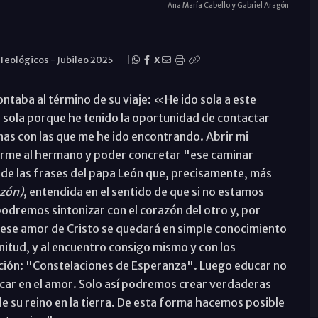
Ana María Cabello y Gabriel Aragón
 Teológicos
-
Jubileo 2025
|
X
ntaba al término de su viaje: «He ido sola a este
 sola porque he tenido la oportunidad de contactar
onas con las que me he ido encontrando. Abrir mi
irme al hermano y poder concretar "ese caminar
de las frases del papa León que, precisamente, más
azón)
, entendida en el sentido de que si no estamos
odremos sintonizar con el corazón del otro y, por
 ese amor de Cristo se quedará en simple conocimiento
nitud, y al encuentro consigo mismo y con los
cación: "Constelaciones de Esperanza". Luego educar no
ucar en el amor. Solo así podremos crear verdaderas
e su reino en la tierra. De esta forma hacemos posible