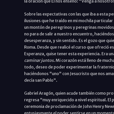
la oración que Él nos enseñó: "Venga a nosotro
Sobre las expectativas con las que iba a esta p
ilusiones que he traído en mi mochila particul
un montón de peregrinos y peregrinas movidos 
no para de salir a nuestro encuentro, haciénd
desesperanza, y sin sentido. Es el gozo que quie
Roma. Desde que realicé el curso que ofreció est
Esperanza, quise tener esta experiencia. Era un
caminar juntos
. Mi corazón está lleno de much
todo, deseo de poder experimentar la fratern
haciéndonos "uno" con Jesucristo que nos ama.
decía san Pablo".
Gabriel Aragón, quien acude también como profe
regresa "muy enriquecido a nivel espiritual. El 
ceremonia de proclamación de John Henry Newm
entusiasmante el poder sentirse en un momento h