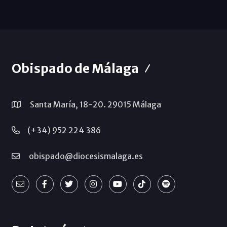
Obispado de Málaga
Santa María, 18-20. 29015 Málaga
(+34) 952 224 386
obispado@diocesismalaga.es