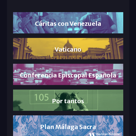
Cáritas con Venezuela
Vaticano
Conferencia Episcopal Española
Por tantos
Plan Málaga Sacra