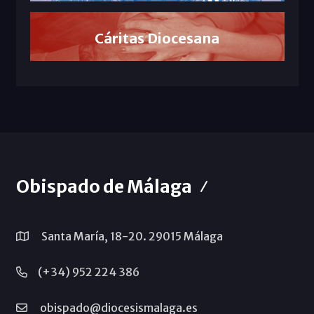
Cáritas Diocesana
Obispado de Málaga
Santa María, 18-20. 29015 Málaga
(+34) 952 224 386
obispado@diocesismalaga.es