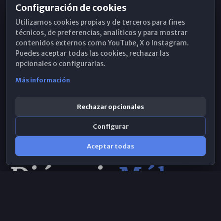
Configuración de cookies
Horarios de Misa
Utilizamos cookies propias y de terceros para fines
Hemeroteca
técnicos, de preferencias, analíticos y para mostrar
contenidos externos como YouTube, X o Instagram.
WhatsApp
Puedes aceptar todas las cookies, rechazar las
opcionales o configurarlas.
Más información
Rechazar opcionales
Configurar
Aceptar todas
Consulta IA
×
© 2026 Obispado de Málaga
Selecciona el área y realiza tu consulta