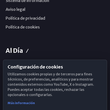
Sistema de información
Aviso legal
Política de privacidad
Política de cookies
Al Día
Configuración de cookies
Horarios de Misa
Utilizamos cookies propias y de terceros para fines
Hemeroteca
técnicos, de preferencias, analíticos y para mostrar
contenidos externos como YouTube, X o Instagram.
WhatsApp
Puedes aceptar todas las cookies, rechazar las
opcionales o configurarlas.
Más información