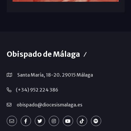
Obispado de Málaga
Santa María, 18-20. 29015 Málaga
(+34) 952 224 386
obispado@diocesismalaga.es