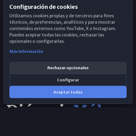
Configuración de cookies
Horarios de Misa
Utilizamos cookies propias y de terceros para fines
Hemeroteca
técnicos, de preferencias, analíticos y para mostrar
contenidos externos como YouTube, X o Instagram.
WhatsApp
Puedes aceptar todas las cookies, rechazar las
opcionales o configurarlas.
Más información
Rechazar opcionales
Configurar
Aceptar todas
Consulta IA
×
© 2026 Obispado de Málaga
Selecciona el área y realiza tu consulta