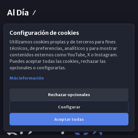
Al Día
Configuración de cookies
Horarios de Misa
Utilizamos cookies propias y de terceros para fines
Hemeroteca
técnicos, de preferencias, analíticos y para mostrar
contenidos externos como YouTube, X o Instagram.
WhatsApp
Puedes aceptar todas las cookies, rechazar las
opcionales o configurarlas.
Más información
Rechazar opcionales
Configurar
Aceptar todas