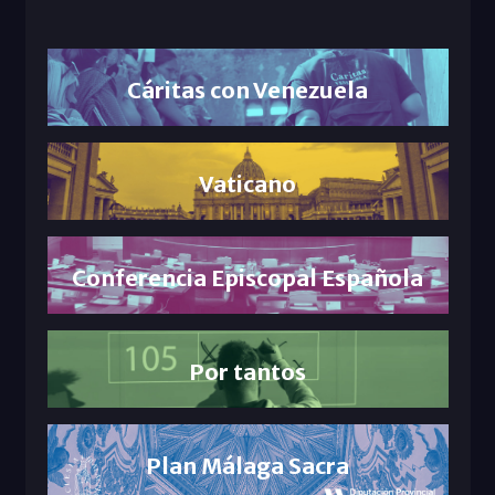
Cáritas con Venezuela
Vaticano
Conferencia Episcopal Española
Por tantos
Plan Málaga Sacra