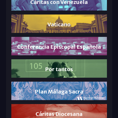
Cáritas con Venezuela
Vaticano
Conferencia Episcopal Española
Por tantos
Plan Málaga Sacra
Cáritas Diocesana