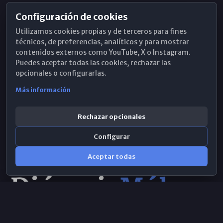
Configuración de cookies
Horarios de Misa
Utilizamos cookies propias y de terceros para fines
Hemeroteca
técnicos, de preferencias, analíticos y para mostrar
contenidos externos como YouTube, X o Instagram.
WhatsApp
Puedes aceptar todas las cookies, rechazar las
opcionales o configurarlas.
Más información
Rechazar opcionales
Configurar
Aceptar todas
Consulta IA
×
© 2026 Obispado de Málaga
Selecciona el área y realiza tu consulta