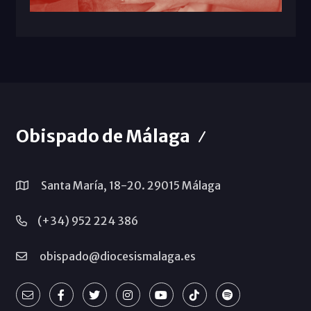
Obispado de Málaga
Santa María, 18-20. 29015 Málaga
(+34) 952 224 386
obispado@diocesismalaga.es