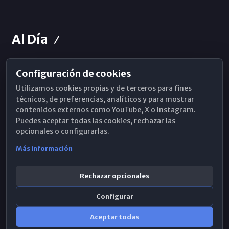
Al Día
Configuración de cookies
Horarios de Misa
Utilizamos cookies propias y de terceros para fines
Hemeroteca
técnicos, de preferencias, analíticos y para mostrar
contenidos externos como YouTube, X o Instagram.
WhatsApp
Puedes aceptar todas las cookies, rechazar las
opcionales o configurarlas.
Más información
Rechazar opcionales
Configurar
Aceptar todas