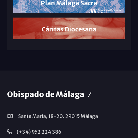
Plan Málaga Sacra
Cáritas Diocesana
Obispado de Málaga
Santa María, 18-20. 29015 Málaga
(+34) 952 224 386