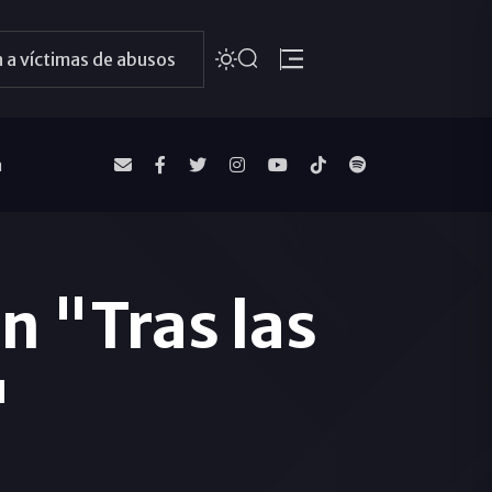
 a víctimas de abusos
a
n "Tras las
"