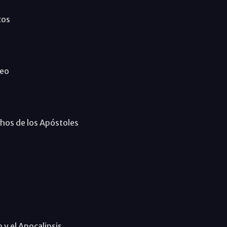
cos
teo
chos de los Apóstoles
 y el Apocalipsis