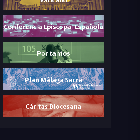
Conferencia Episcopal Española
Por tantos
Plan Málaga Sacra
Cáritas Diocesana