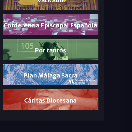
Conferencia Episcopal Española
Por tantos
Plan Málaga Sacra
Cáritas Diocesana