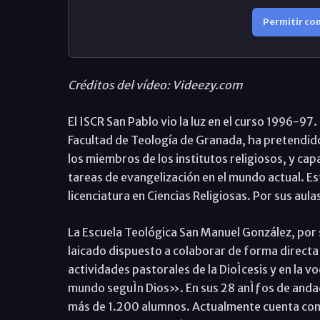
Permitir co
Créditos del vídeo: Videezy.com
El ISCR San Pablo vio la luz en el curso 1996-97
Facultad de Teología de Granada, ha pretendido
los miembros de los institutos religiosos, y cap
tareas de evangelización en el mundo actual. Est
licenciatura en Ciencias Religiosas. Por sus au
La Escuela Teológica San Manuel González, por 
laicado dispuesto a colaborar de forma directa 
actividades pastorales de la DioÌcesis y en la vo
mundo seguÌn Dios». En sus 28 anÌƒos de andad
más de 1.200 alumnos. Actualmente cuenta con