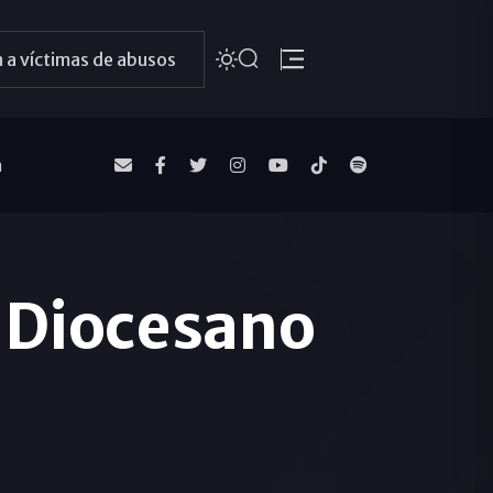
 a víctimas de abusos
a
o Diocesano