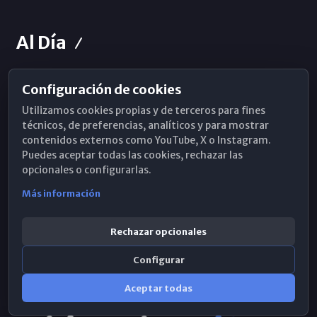
Al Día
Configuración de cookies
Horarios de Misa
Utilizamos cookies propias y de terceros para fines
Hemeroteca
técnicos, de preferencias, analíticos y para mostrar
contenidos externos como YouTube, X o Instagram.
WhatsApp
Puedes aceptar todas las cookies, rechazar las
opcionales o configurarlas.
Más información
Rechazar opcionales
Configurar
Aceptar todas