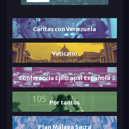
Cáritas con Venezuela
Vaticano
Conferencia Episcopal Española
Por tantos
Plan Málaga Sacra