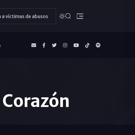
 a víctimas de abusos
a
o Corazón