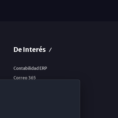
De Interés
Contabilidad ERP
Correo 365
Sistema de información
Aviso legal
Política de privacidad
Política de cookies