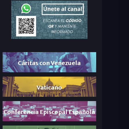
Cáritas con Venezuela
Vaticano
Conferencia Episcopal Española