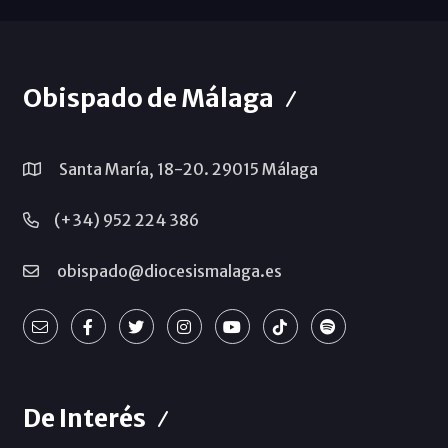
Obispado de Málaga
Santa María, 18-20. 29015 Málaga
(+34) 952 224 386
obispado@diocesismalaga.es
De Interés