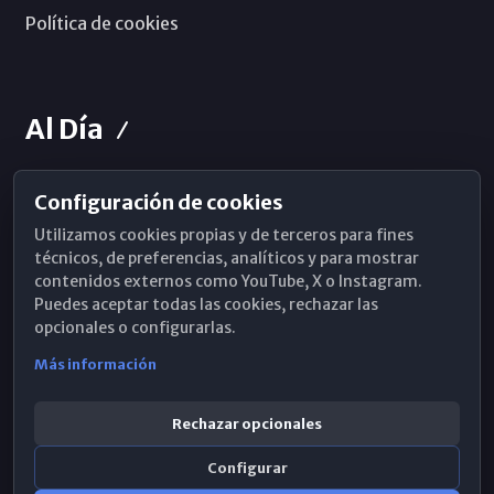
Política de cookies
Al Día
Configuración de cookies
Horarios de Misa
Utilizamos cookies propias y de terceros para fines
Hemeroteca
técnicos, de preferencias, analíticos y para mostrar
contenidos externos como YouTube, X o Instagram.
WhatsApp
Puedes aceptar todas las cookies, rechazar las
opcionales o configurarlas.
Más información
Rechazar opcionales
Configurar